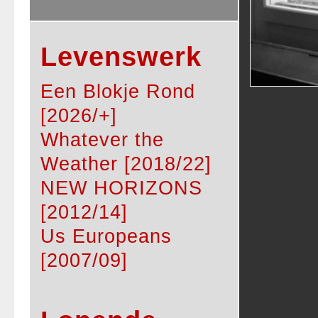
Levenswerk
Een Blokje Rond
[2026/+]
Whatever the
Weather [2018/22]
NEW HORIZONS
[2012/14]
Us Europeans
[2007/09]