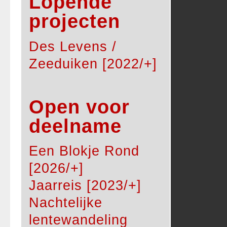
Lopende
projecten
Des Levens /
Zeeduiken [2022/+]
Open voor
deelname
Een Blokje Rond
[2026/+]
Jaarreis [2023/+]
Nachtelijke
lentewandeling