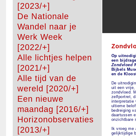
[2023/+]
De Nationale
Wandel naar je
Werk Week
Zondvl
[2022/+]
Alle lichtjes helpen
Op uitnodig
een bijdrag
Zondvloed 
[2021/+]
Bijbels Mus
en de Kloos
Alle tijd van de
De uitnodigi
wereld [2020/+]
uit een vrije
zondvloed. M
Een nieuwe
zelfportret, 
interpretatie
ultieme belo
maandag [2016/+]
bedreiging v
daartussen e
Horizonobservaties
onzichtbare s
[2013/+]
Ik vroeg me 
gelijktijdige